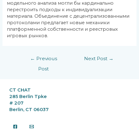
модельного анализа могли бы кардинально
перестроить подходы к индивидуализации
материала. Объединение с децентрализованными
протоколами предлагает новые механики
платформенной собственности и реестровых
игровых рынков.
Post
←
Previous
Next Post
→
navigation
Post
CT CHAT
285 Berlin Tpke
# 207
Berlin, CT 06037