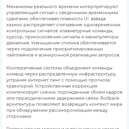
Механизмы реального времени интерпретируют
управляющий сигнал с сведенными временными
сдвигами, обеспечивая плавность UI. вавада
казино распределяет считывание одновременных
контрольных сигналов: клавиатурные команды,
курсор, прикосновения сигналы и манипуляторы
движения. Уменьшение отклика обеспечивается
через подключение приоритизированных
пайплайнов и асинхронной реализации запросов.
Кооперативные системы объединяют команды
команд через распределенную инфраструктуру,
устраняя интернет пинг с помощью прогноза
траекторий. Устройственная коррекция
компенсирует скачки, порожденные сбоем кадров
или периодическими задержками связи. Rollback-
архитектуры позволяют возвращать контекст мира
при обнаружении рассинхронизации между
сторонами.
Распознавание мимики и интонационных команд