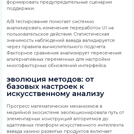
формировать предупредительные сценарии
поддержки.
A/B тестирование помогает системно
анализировать изменение переработок UI на
пользовательское действия. Статистическая
значимость наблюдений вавада валидируется
через правила вычислительного подсчета.
Факторное сравнение анализирует пересечения
альтернативных переменных для настройки
многофакторных обновлений интерфейса.
эволюция методов: от
базовых настроек к
искусственному анализу
Прогресс математических механизмов в
медийной экосистеме эволюционировала путь от
элементарных конструкций алгоритмов до
адаптивных платформ искусственного интеллекта.
вавада казино развитых продуктов включает