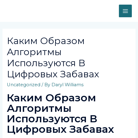
Skip
to
MAI
content
ME
Каким Образом
Алгоритмы
Используются В
Цифровых Забавах
Uncategorized
/ By
Daryl Williams
Каким Образом
Алгоритмы
Используются В
Цифровых Забавах