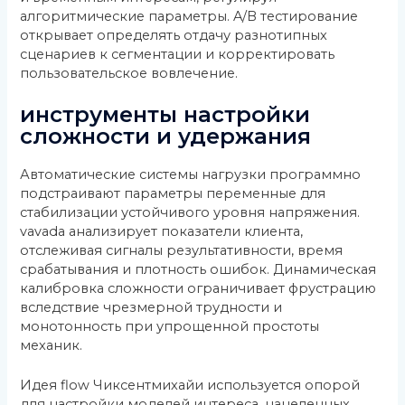
алгоритмические параметры. A/B тестирование
открывает определять отдачу разнотипных
сценариев к сегментации и корректировать
пользовательское вовлечение.
инструменты настройки
сложности и удержания
Автоматические системы нагрузки программно
подстраивают параметры переменные для
стабилизации устойчивого уровня напряжения.
vavada анализирует показатели клиента,
отслеживая сигналы результативности, время
срабатывания и плотность ошибок. Динамическая
калибровка сложности ограничивает фрустрацию
вследствие чрезмерной трудности и
монотонность при упрощенной простоты
механик.
Идея flow Чиксентмихайи используется опорой
для настройки моделей интереса, нацеленных