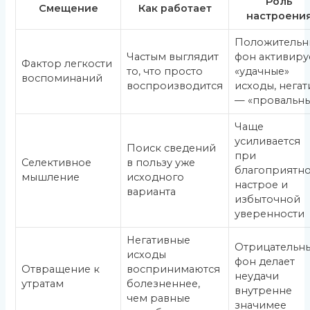
Роль
Смещение
Как работает
настроени
Положительн
Частым выглядит
фон активиру
Фактор легкости
то, что просто
«удачные»
воспоминаний
воспроизводится
исходы, негат
— «провальн
Чаще
усиливается
Поиск сведений
при
Селективное
в пользу уже
благоприятн
мышление
исходного
настрое и
варианта
избыточной
уверенности
Негативные
Отрицательн
исходы
фон делает
Отвращение к
воспринимаются
неудачи
утратам
болезненнее,
внутренне
чем равные
значимее