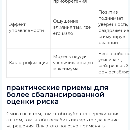
приобретения
Позитив
поднимает
Ощущение
Эффект
уверенность,
влияния там, где
управляемости
раздражение
его мало
стимулирует
реакции
Беспокойств
Модель неудач
усиливает,
Катастрофизация
увеличивается до
нейтральный
максимума
фон ослабляе
практические приемы для
более сбалансированной
оценки риска
Смысл не в том, том, чтобы «убрать» переживания,
а в том, том, чтобы ослабить их скрытое давление
на решения. Для этого полезно применять