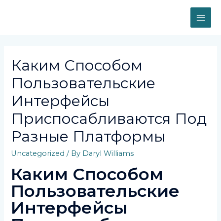
Skip
to
MAI
content
ME
Каким Способом
Пользовательские
Интерфейсы
Приспосабливаются Под
Разные Платформы
Uncategorized
/ By
Daryl Williams
Каким Способом
Пользовательские
Интерфейсы